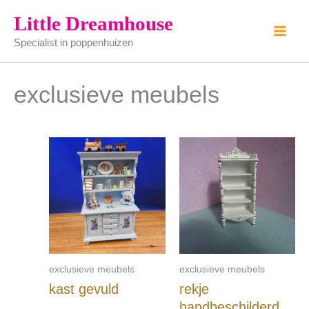
Ga
Little Dreamhouse
naar
Specialist in poppenhuizen
de
inhoud
exclusieve meubels
exclusieve meubels
exclusieve meubels
kast gevuld
rekje
handbeschilderd