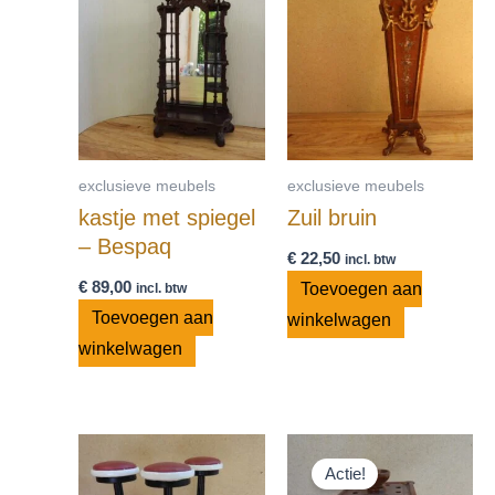
exclusieve meubels
exclusieve meubels
kastje met spiegel
Zuil bruin
– Bespaq
€
22,50
incl. btw
€
89,00
Toevoegen aan
incl. btw
Toevoegen aan
winkelwagen
winkelwagen
Oorspronkelijke
Huidige
prijs
prijs
Actie!
was:
is: