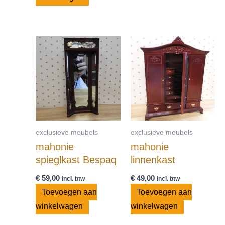
exclusieve meubels
exclusieve meubels
mahonie
mahonie
spieglkast Bespaq
linnenkast
€
59,00
€
49,00
incl. btw
incl. btw
Toevoegen aan
Toevoegen aan
winkelwagen
winkelwagen