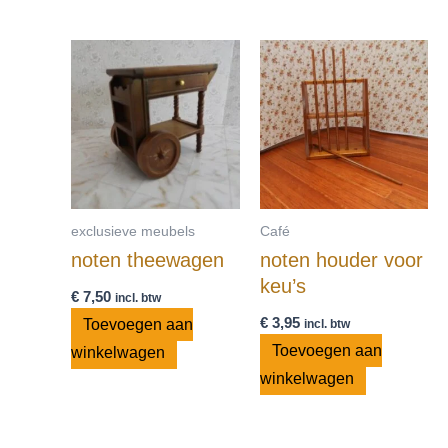
exclusieve meubels
Café
noten theewagen
noten houder voor
keu’s
€
7,50
incl. btw
€
3,95
Toevoegen aan
incl. btw
Toevoegen aan
winkelwagen
winkelwagen