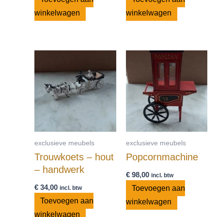
winkelwagen
winkelwagen
exclusieve meubels
exclusieve meubels
Trouwkoets – hout
Popcornmachine
– handwerk
€
98,00
incl. btw
€
34,00
Toevoegen aan
incl. btw
Toevoegen aan
winkelwagen
winkelwagen