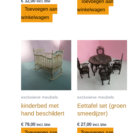
€
32,00
Toevoegen aan
incl. btw
Toevoegen aan
winkelwagen
winkelwagen
exclusieve meubels
exclusieve meubels
kinderbed met
Eettafel set (groen
hand beschildert
smeedijzer)
€
79,00
€
27,00
incl. btw
incl. btw
Toevoegen aan
Toevoegen aan