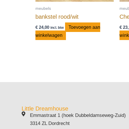
meubels
meub
bankstel rood/wit
Che
€
24,00
Toevoegen aan
€
23,
incl. btw
winkelwagen
win
Little Dreamhouse
Emmastraat 1 (hoek Dubbeldamseweg-Zuid)
3314 ZL Dordrecht