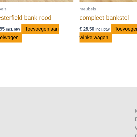
els
meubels
sterfield bank rood
compleet bankstel
95
Toevoegen aan
€
28,50
Toevoege
incl. btw
incl. btw
kelwagen
winkelwagen