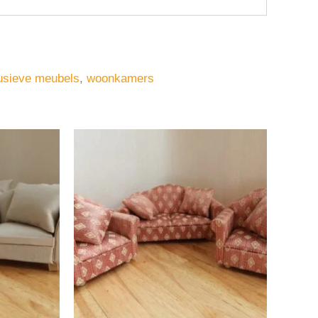
usieve meubels
,
woonkamers