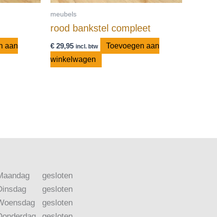
meubels
rood bankstel compleet
n aan
€
29,95
Toevoegen aan
incl. btw
winkelwagen
Maandag
gesloten
Dinsdag
gesloten
Woensdag
gesloten
Donderdag
gesloten