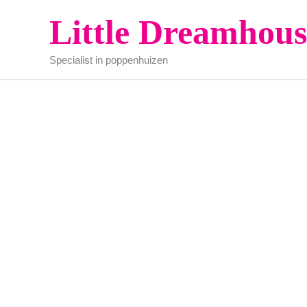
Ga
Little Dreamhous
naar
de
Specialist in poppenhuizen
inhoud