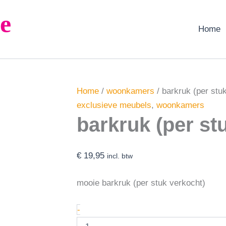
barkruk
e
(per
stuk)
Home
aantal
Home
/
woonkamers
/ barkruk (per stu
exclusieve meubels
,
woonkamers
barkruk (per st
€
19,95
incl. btw
mooie barkruk (per stuk verkocht)
-