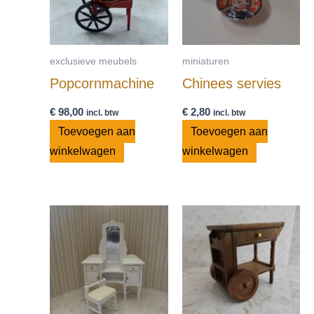
exclusieve meubels
miniaturen
Popcornmachine
Chinees servies
€
98,00
€
2,80
incl. btw
incl. btw
Toevoegen aan
Toevoegen aan
winkelwagen
winkelwagen