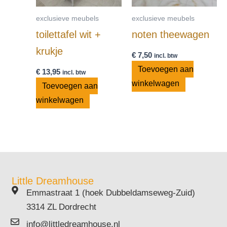
exclusieve meubels
exclusieve meubels
toilettafel wit +
noten theewagen
krukje
€
7,50
incl. btw
Toevoegen aan
€
13,95
incl. btw
winkelwagen
Toevoegen aan
winkelwagen
Little Dreamhouse
Emmastraat 1 (hoek Dubbeldamseweg-Zuid)
3314 ZL Dordrecht
info@littledreamhouse.nl