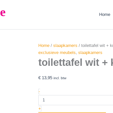
toilettafel
e
wit
+
Home
krukje
aantal
Home
/
slaapkamers
/ toilettafel wit + 
exclusieve meubels
,
slaapkamers
toilettafel wit +
€
13,95
incl. btw
-
+