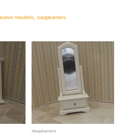
usieve meubels
,
slaapkamers
slaapkamers