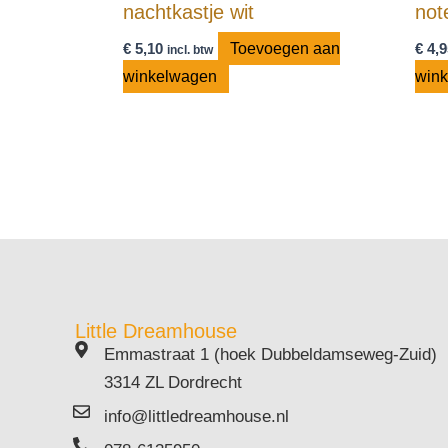
nachtkastje wit
not
€
5,10
Toevoegen aan
€
4,9
incl. btw
winkelwagen
win
Little Dreamhouse
Emmastraat 1 (hoek Dubbeldamseweg-Zuid)
3314 ZL Dordrecht
info@littledreamhouse.nl