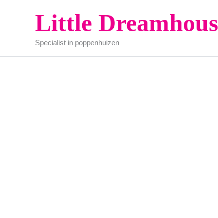
Ga
Little Dreamhous
naar
de
Specialist in poppenhuizen
inhoud