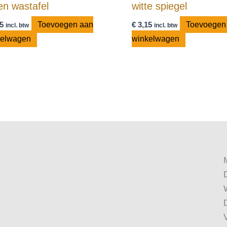
en wastafel
witte spiegel
5
Toevoegen aan
€
3,15
Toevoegen
incl. btw
incl. btw
kelwagen
winkelwagen