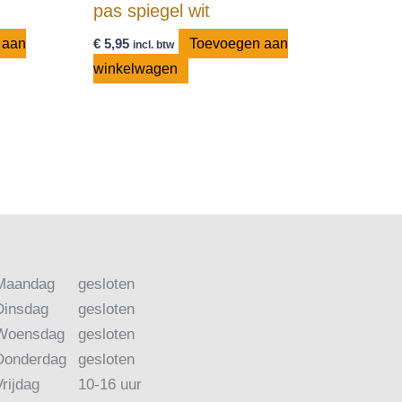
pas spiegel wit
 aan
€
5,95
Toevoegen aan
incl. btw
winkelwagen
Maandag
gesloten
Dinsdag
gesloten
Woensdag
gesloten
Donderdag
gesloten
Vrijdag
10-16 uur