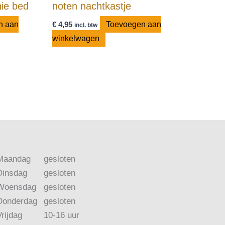
ie bed
noten nachtkastje
n aan
€
4,95
Toevoegen aan
incl. btw
winkelwagen
Maandag
gesloten
Dinsdag
gesloten
Woensdag
gesloten
Donderdag
gesloten
Vrijdag
10-16 uur