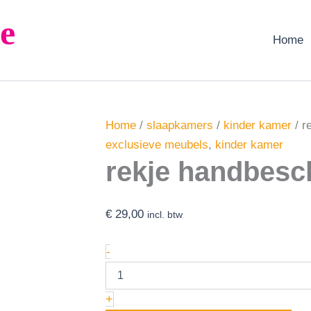
rekje
e
handbeschilderd
aantal
Home
Home
/
slaapkamers
/
kinder kamer
/ r
exclusieve meubels
,
kinder kamer
rekje handbesc
€
29,00
incl. btw
-
+