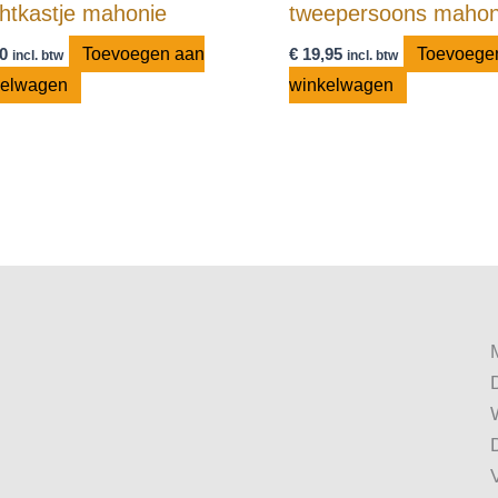
htkastje mahonie
tweepersoons mahon
0
Toevoegen aan
€
19,95
Toevoege
incl. btw
incl. btw
kelwagen
winkelwagen