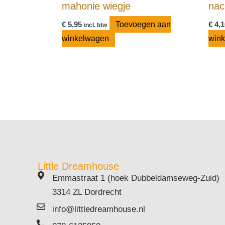
mahonie wiegje
nac
€
5,95
Toevoegen aan
€
4,1
incl. btw
winkelwagen
win
Little Dreamhouse
Emmastraat 1 (hoek Dubbeldamseweg-Zuid)
3314 ZL Dordrecht
info@littledreamhouse.nl