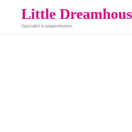
Ga
Little Dreamhous
naar
de
Specialist in poppenhuizen
inhoud