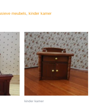
usieve meubels
,
kinder kamer
kinder kamer