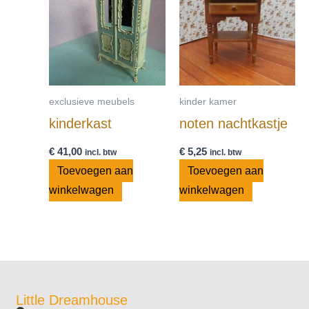
exclusieve meubels
kinder kamer
kinderkast
noten nachtkastje
€
41,00
€
5,25
incl. btw
incl. btw
Toevoegen aan
Toevoegen aan
winkelwagen
winkelwagen
Little Dreamhouse