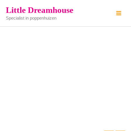
wieg
Ga
Little Dreamhouse
wit
naar
aantal
Specialist in poppenhuizen
de
inhoud