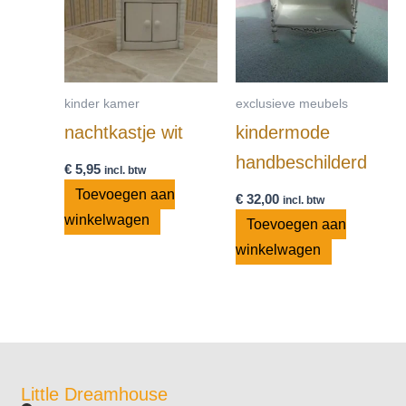
kinder kamer
exclusieve meubels
nachtkastje wit
kindermode
handbeschilderd
€
5,95
incl. btw
Toevoegen aan
€
32,00
incl. btw
winkelwagen
Toevoegen aan
winkelwagen
Little Dreamhouse