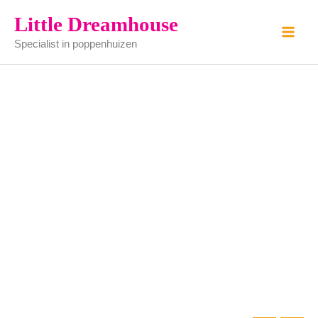
wieg
Ga
Little Dreamhouse
mahonie
naar
aantal
Specialist in poppenhuizen
de
inhoud