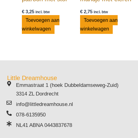
€
3,25
€
2,75
incl. btw
incl. btw
Toevoegen aan
Toevoegen aan
winkelwagen
winkelwagen
Little Dreamhouse
Emmastraat 1 (hoek Dubbeldamseweg-Zuid)
3314 ZL Dordrecht
info@littledreamhouse.nl
078-6135950
NL41 ABNA 0443837678