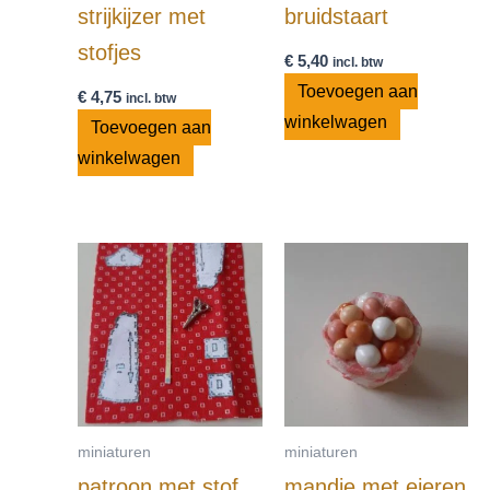
strijkijzer met
bruidstaart
stofjes
€
5,40
incl. btw
Toevoegen aan
€
4,75
incl. btw
winkelwagen
Toevoegen aan
winkelwagen
miniaturen
miniaturen
patroon met stof
mandje met eieren