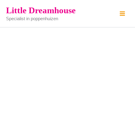
Wiel
Ga
Little Dreamhouse
(2,50cm)
naar
aantal
Specialist in poppenhuizen
de
inhoud