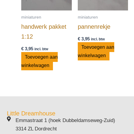
miniaturen
miniaturen
handwerk pakket
pannenrekje
1:12
€
3,95
incl. btw
Toevoegen aan
€
3,95
incl. btw
winkelwagen
Toevoegen aan
winkelwagen
Little Dreamhouse
Emmastraat 1 (hoek Dubbeldamseweg-Zuid)
3314 ZL Dordrecht