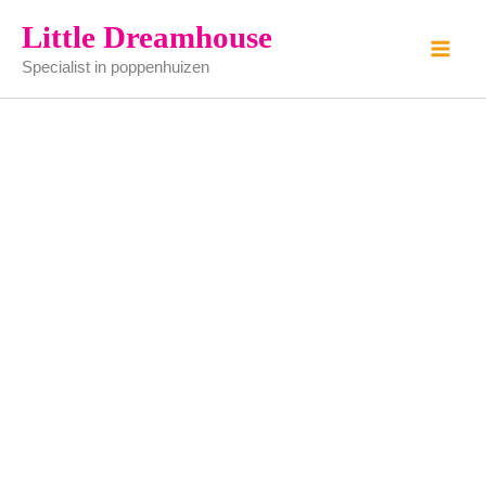
toiletset
Ga
Little Dreamhouse
aantal
naar
Specialist in poppenhuizen
de
inhoud