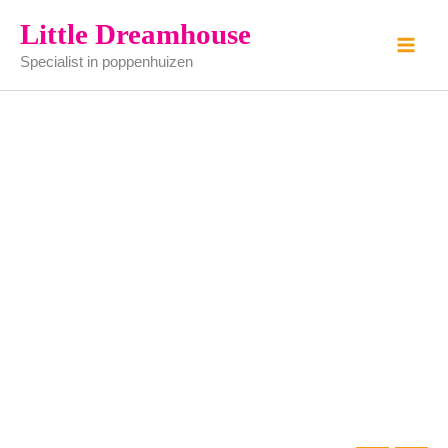
Tompoes
Ga
Little Dreamhouse
aantal
naar
Specialist in poppenhuizen
de
inhoud