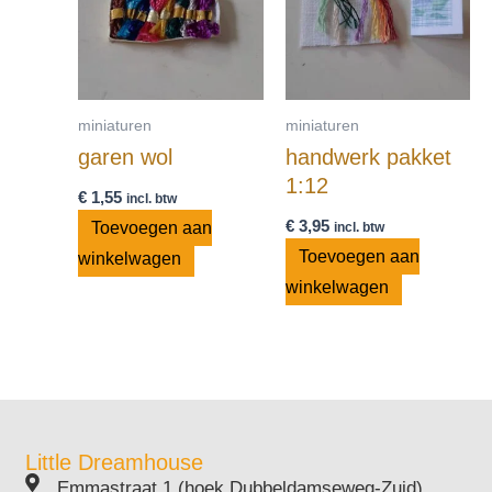
miniaturen
miniaturen
garen wol
handwerk pakket
1:12
€
1,55
incl. btw
€
3,95
Toevoegen aan
incl. btw
Toevoegen aan
winkelwagen
winkelwagen
Little Dreamhouse
Emmastraat 1 (hoek Dubbeldamseweg-Zuid)