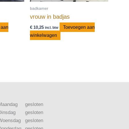
badkamer
vrouw in badjas
 aan
€
10,25
Toevoegen aan
incl. btw
winkelwagen
Maandag
gesloten
Dinsdag
gesloten
Woensdag
gesloten
Donderdag
gesloten