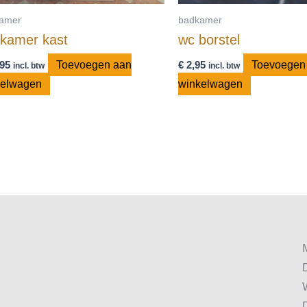
amer
badkamer
kamer kast
wc borstel
95
Toevoegen aan
€
2,95
Toevoegen
incl. btw
incl. btw
kelwagen
winkelwagen