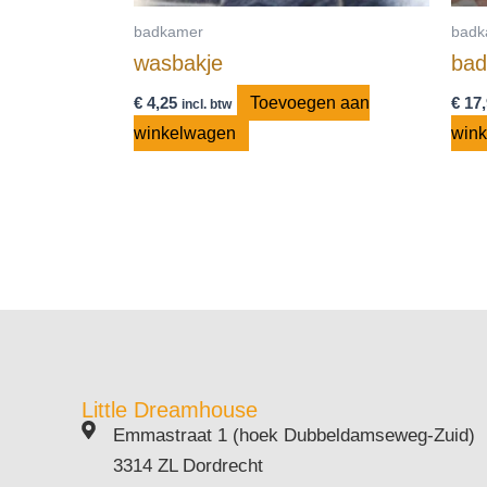
badkamer
badk
wasbakje
bad
€
4,25
Toevoegen aan
€
17,
incl. btw
winkelwagen
win
Little Dreamhouse
Emmastraat 1 (hoek Dubbeldamseweg-Zuid)
3314 ZL Dordrecht