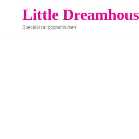
Ga
Little Dreamhous
naar
de
Specialist in poppenhuizen
inhoud