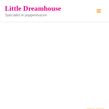
noten
Ga
Little Dreamhouse
nachtkastje
naar
aantal
Specialist in poppenhuizen
de
inhoud