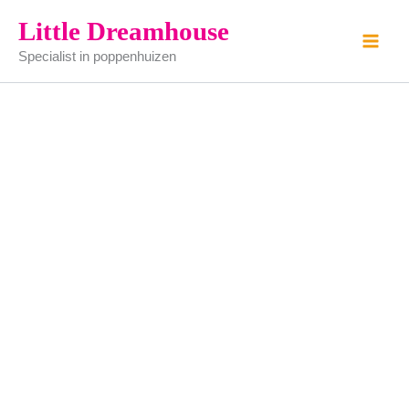
the
Ga
Little Dreamhouse
lyddington
naar
aantal
Specialist in poppenhuizen
de
inhoud