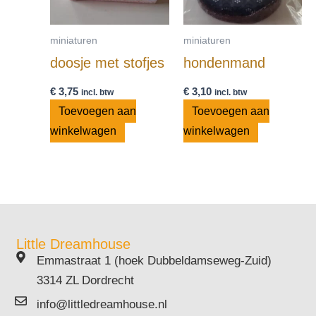
miniaturen
miniaturen
doosje met stofjes
hondenmand
€
3,75
€
3,10
incl. btw
incl. btw
Toevoegen aan
Toevoegen aan
winkelwagen
winkelwagen
Little Dreamhouse
Emmastraat 1 (hoek Dubbeldamseweg-Zuid)
3314 ZL Dordrecht
info@littledreamhouse.nl