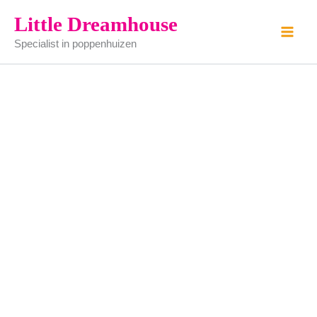
thee
Ga
Little Dreamhouse
kan
naar
aantal
Specialist in poppenhuizen
de
inhoud