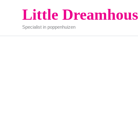
Ga
Little Dreamhous
naar
de
Specialist in poppenhuizen
inhoud