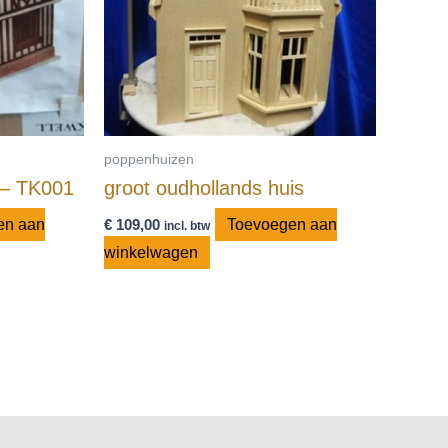
poppenhuizen
 – TK001
groot oudhollands huis
en aan
€
109,00
Toevoegen aan
incl. btw
winkelwagen