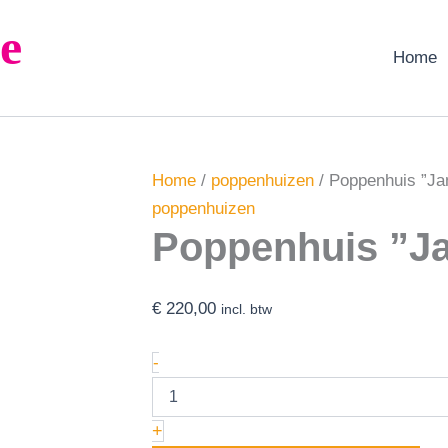
Poppenhuis
e
''Jamy''
aantal
Home
Home
/
poppenhuizen
/ Poppenhuis ”J
poppenhuizen
Poppenhuis ”J
€
220,00
incl. btw
-
+