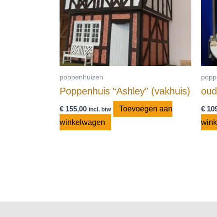
poppenhuizen
popp
Poppenhuis “Ashley” (vakhuis)
oud
€
155,00
Toevoegen aan
€
109
incl. btw
winkelwagen
win