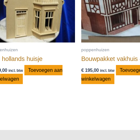
enhuizen
poppenhuizen
 hollands huisje
Bouwpakket vakhuis
,00
Toevoegen aan
€
195,00
Toevoeg
incl. btw
incl. btw
kelwagen
winkelwagen