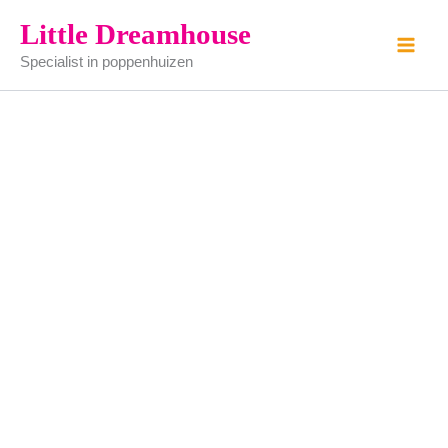
Prei
Ga
Little Dreamhouse
aantal
naar
Specialist in poppenhuizen
de
inhoud