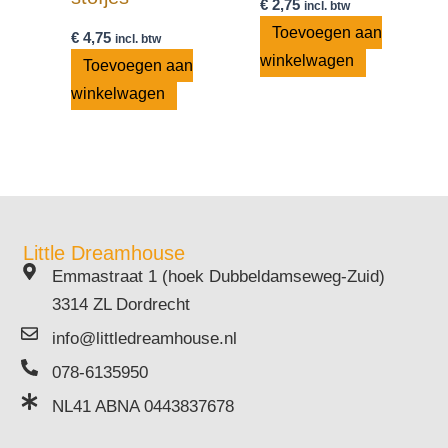
€
2,75
incl. btw
Toevoegen aan
€
4,75
incl. btw
winkelwagen
Toevoegen aan
winkelwagen
Little Dreamhouse
Emmastraat 1 (hoek Dubbeldamseweg-Zuid)
3314 ZL Dordrecht
info@littledreamhouse.nl
078-6135950
NL41 ABNA 0443837678