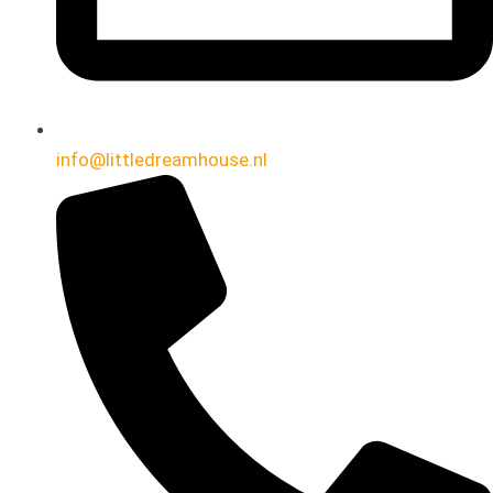
info@littledreamhouse.nl