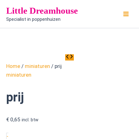
prij
Ga
Little Dreamhouse
aantal
naar
Specialist in poppenhuizen
de
inhoud
Home
/
miniaturen
/ prij
miniaturen
prij
€
0,65
incl. btw
-