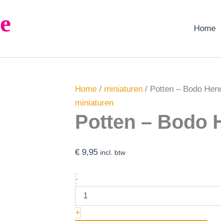
Potten
e
-
Bodo
Home
Hennig
aantal
Home
/
miniaturen
/ Potten – Bodo Hen
miniaturen
Potten – Bodo 
€
9,95
incl. btw
-
+