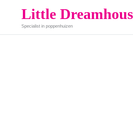
Ga
Little Dreamhous
naar
de
Specialist in poppenhuizen
inhoud