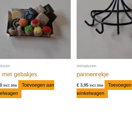
aturen
miniaturen
y met gebakjes
pannenrekje
0
Toevoegen aan
€
3,95
Toevoegen
incl. btw
incl. btw
kelwagen
winkelwagen