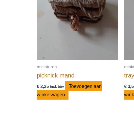
miniaturen
mini
picknick mand
tra
€
2,25
Toevoegen aan
€
3,5
incl. btw
winkelwagen
win