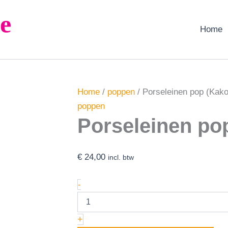
Porseleinen
e
pop
(Kako)
Home
aantal
Home
/
poppen
/ Porseleinen pop (Kako
poppen
Porseleinen po
€
24,00
incl. btw
-
+