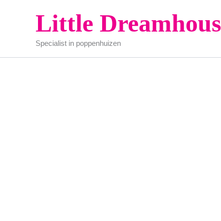
Ga
Little Dreamhous
naar
de
Specialist in poppenhuizen
inhoud