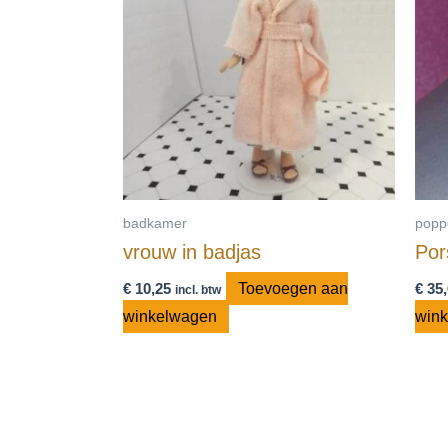
badkamer
popp
vrouw in badjas
Por
€
10,25
Toevoegen aan
€
35,
incl. btw
winkelwagen
win