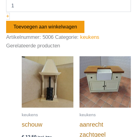
+
Toevoegen aan winkelwagen
Artikelnummer:
5006
Categorie:
keukens
Gerelateerde producten
keukens
keukens
schouw
aanrecht
zachtgeel
€
12,50