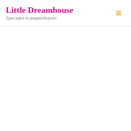
pot
Ga
Little Dreamhouse
kachel
naar
aantal
Specialist in poppenhuizen
de
inhoud