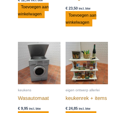
incl. btw
Toevoegen aan
€
23,50
incl. btw
winkelwagen
Toevoegen aan
winkelwagen
keukens
eigen ontwerp allerlei
Wasautomaat
keukenrek + items
€
9,95
€
24,85
incl. btw
incl. btw