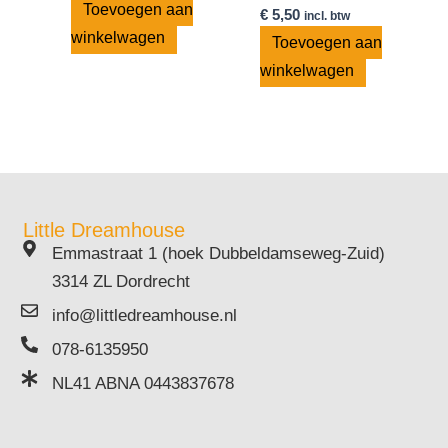
Toevoegen aan
€
5,50
incl. btw
winkelwagen
Toevoegen aan
winkelwagen
Little Dreamhouse
Emmastraat 1 (hoek Dubbeldamseweg-Zuid)
3314 ZL Dordrecht
info@littledreamhouse.nl
078-6135950
NL41 ABNA 0443837678