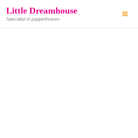
Porseleinen
Ga
Little Dreamhouse
pop
naar
aantal
Specialist in poppenhuizen
de
inhoud