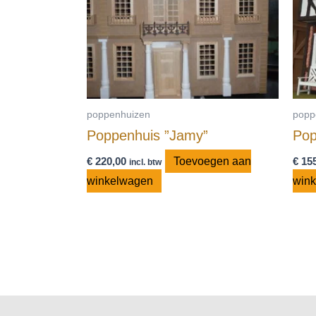
poppenhuizen
popp
Poppenhuis ”Jamy”
Pop
€
220,00
Toevoegen aan
€
155
incl. btw
winkelwagen
win