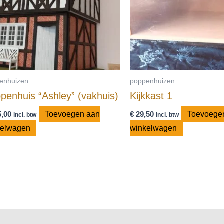
enhuizen
poppenhuizen
penhuis “Ashley” (vakhuis)
Kijkkast 1
,00
Toevoegen aan
€
29,50
Toevoege
incl. btw
incl. btw
kelwagen
winkelwagen