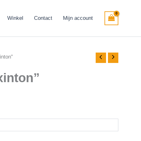
Winkel
Contact
Mijn account
inton”
inton”