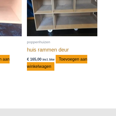
poppenhuizen
huis rammen deur
n aan
€
165,00
Toevoegen aan
incl. btw
winkelwagen