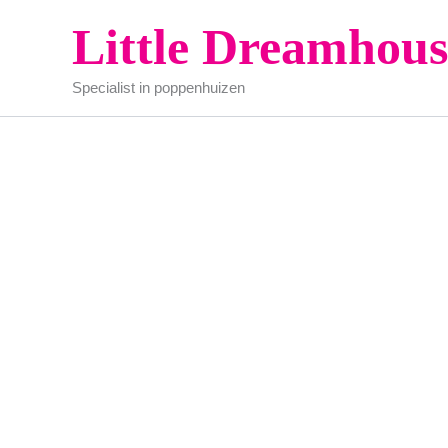
Ga
Little Dreamhous
naar
de
Specialist in poppenhuizen
inhoud