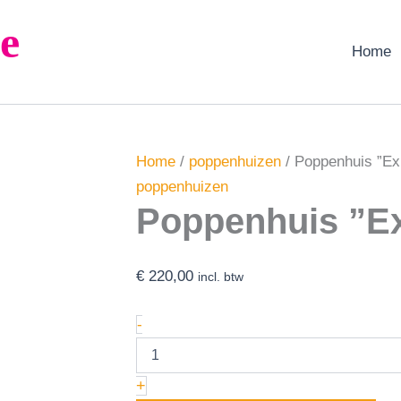
Poppenhuis
e
''Exinton''
aantal
Home
Home
/
poppenhuizen
/ Poppenhuis ”Ex
poppenhuizen
Poppenhuis ”Ex
€
220,00
incl. btw
-
+