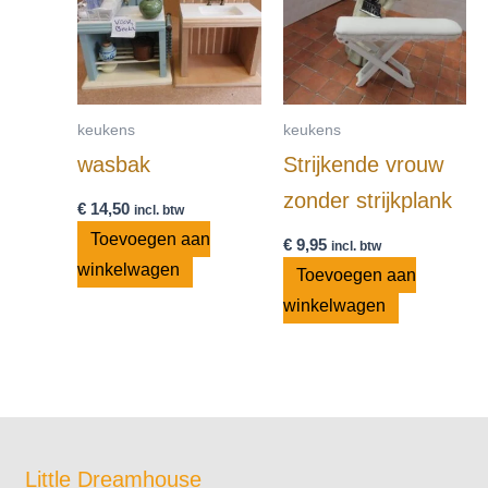
keukens
keukens
wasbak
Strijkende vrouw
zonder strijkplank
€
14,50
incl. btw
Toevoegen aan
€
9,95
incl. btw
winkelwagen
Toevoegen aan
winkelwagen
Little Dreamhouse