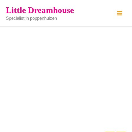
oven
Ga
Little Dreamhouse
aantal
naar
Specialist in poppenhuizen
de
inhoud