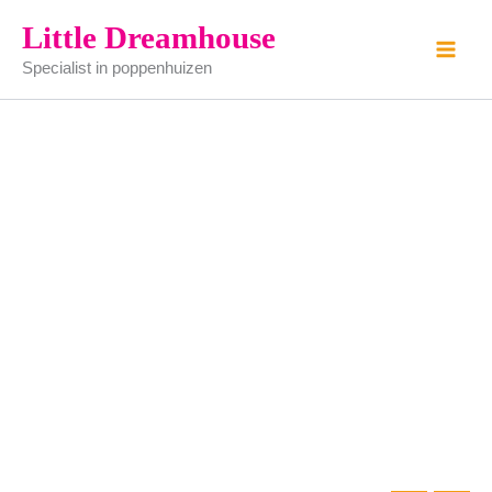
Ovale
Ga
Little Dreamhouse
tafel
naar
wit
Specialist in poppenhuizen
de
aantal
inhoud