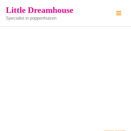
oventje
Ga
Little Dreamhouse
aantal
naar
Specialist in poppenhuizen
de
inhoud