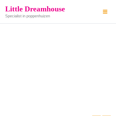
noten
Ga
Little Dreamhouse
wastafel
naar
aantal
Specialist in poppenhuizen
de
inhoud