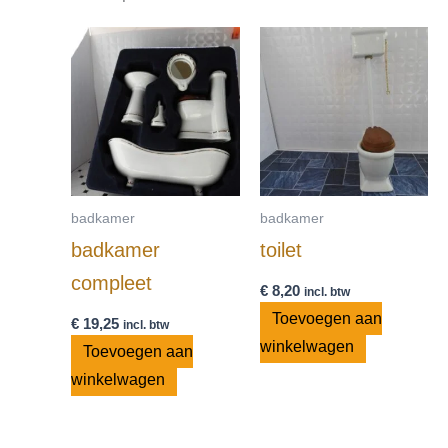
badkamer
badkamer
badkamer
toilet
compleet
€
8,20
incl. btw
Toevoegen aan
€
19,25
incl. btw
winkelwagen
Toevoegen aan
winkelwagen