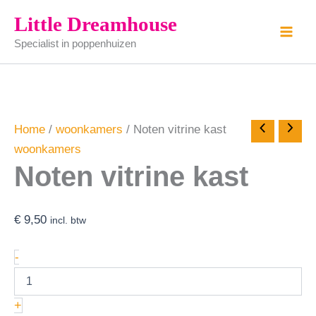
Noten
Ga
Little Dreamhouse
vitrine
naar
kast
Specialist in poppenhuizen
de
aantal
inhoud
Home
/
woonkamers
/ Noten vitrine kast
woonkamers
Noten vitrine kast
€
9,50
incl. btw
-
+