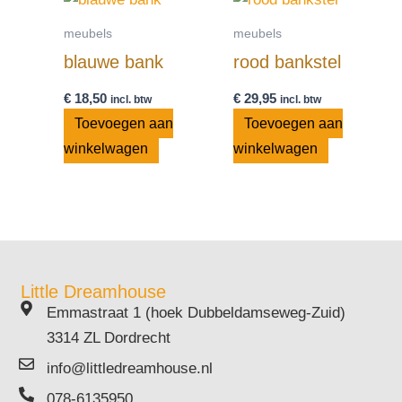
meubels
meubels
blauwe bank
rood bankstel
€
18,50
€
29,95
incl. btw
incl. btw
Toevoegen aan
Toevoegen aan
winkelwagen
winkelwagen
Little Dreamhouse
Emmastraat 1 (hoek Dubbeldamseweg-Zuid)
3314 ZL Dordrecht
info@littledreamhouse.nl
078-6135950