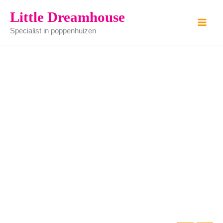
wasbakje
Ga
Little Dreamhouse
aantal
naar
Specialist in poppenhuizen
de
inhoud