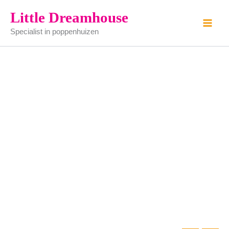
noten
Ga
Little Dreamhouse
bijzettafel
naar
aantal
Specialist in poppenhuizen
de
inhoud