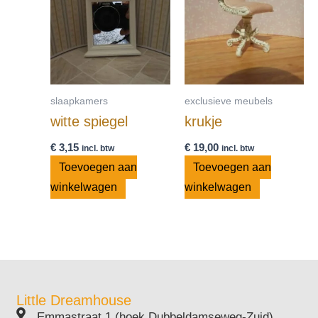
slaapkamers
exclusieve meubels
witte spiegel
krukje
€
3,15
€
19,00
incl. btw
incl. btw
Toevoegen aan
Toevoegen aan
winkelwagen
winkelwagen
Little Dreamhouse
Emmastraat 1 (hoek Dubbeldamseweg-Zuid)