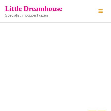
noten
Ga
Little Dreamhouse
bankstel
naar
compleet
Specialist in poppenhuizen
de
aantal
inhoud