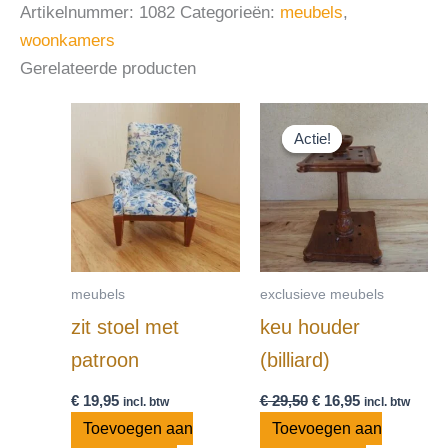
Artikelnummer:
1082
Categorieën:
meubels
,
woonkamers
Gerelateerde producten
Oorspronkelijke
Huidige
prijs
prijs
Actie!
Actie!
was:
is:
€ 29,50.
€ 16,95.
meubels
exclusieve meubels
zit stoel met
keu houder
patroon
(billiard)
€
19,95
€
29,50
€
16,95
incl. btw
incl. btw
Toevoegen aan
Toevoegen aan