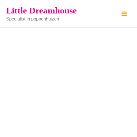
Kinderpop
Ga
Little Dreamhouse
aantal
naar
Specialist in poppenhuizen
de
inhoud