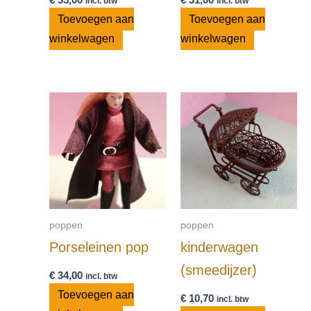
incl. btw
incl. btw
Toevoegen aan
Toevoegen aan
winkelwagen
winkelwagen
poppen
poppen
Porseleinen pop
kinderwagen
(smeedijzer)
€
34,00
incl. btw
Toevoegen aan
€
10,70
incl. btw