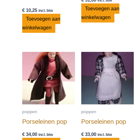
incl. btw
Toevoegen aan
€
10,25
incl. btw
winkelwagen
Toevoegen aan
winkelwagen
poppen
poppen
Porseleinen pop
Porseleinen pop
€
34,00
€
33,00
incl. btw
incl. btw