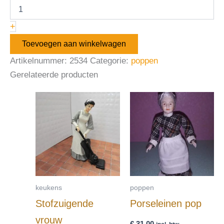
+
Toevoegen aan winkelwagen
Artikelnummer:
2534
Categorie:
poppen
Gerelateerde producten
keukens
poppen
Stofzuigende
Porseleinen pop
vrouw
€
31,00