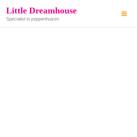
Porseleinen
Ga
Little Dreamhouse
pop
naar
aantal
Specialist in poppenhuizen
de
inhoud