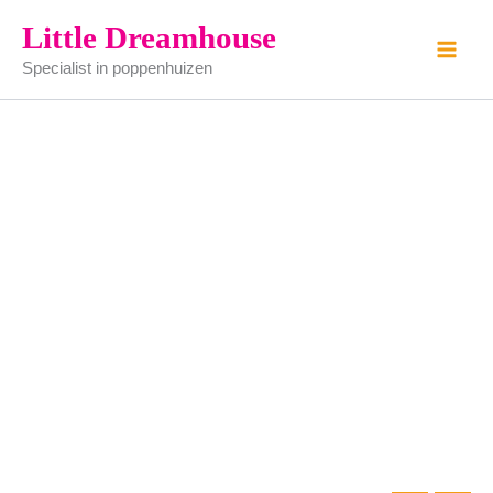
kind
Ga
Little Dreamhouse
met
naar
jurk
Specialist in poppenhuizen
de
aantal
inhoud