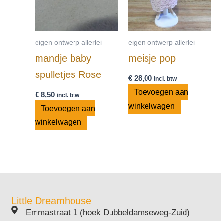
eigen ontwerp allerlei
eigen ontwerp allerlei
mandje baby
meisje pop
spulletjes Rose
€
28,00
incl. btw
Toevoegen aan
€
8,50
incl. btw
winkelwagen
Toevoegen aan
winkelwagen
Little Dreamhouse
Emmastraat 1 (hoek Dubbeldamseweg-Zuid)