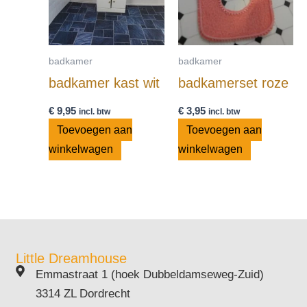
badkamer
badkamer
badkamer kast wit
badkamerset roze
€
9,95
€
3,95
incl. btw
incl. btw
Toevoegen aan
Toevoegen aan
winkelwagen
winkelwagen
Little Dreamhouse
Emmastraat 1 (hoek Dubbeldamseweg-Zuid)
3314 ZL Dordrecht