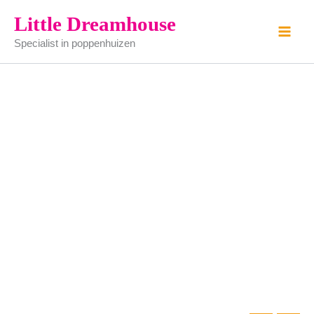
Ga
Little Dreamhouse
naar
Specialist in poppenhuizen
de
inhoud