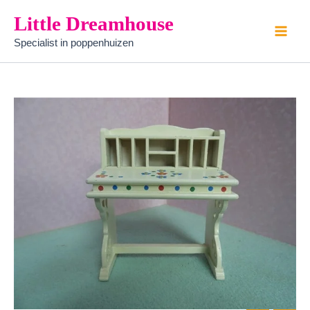
kinder
Ga
Little Dreamhouse
bureau
naar
zonder
Specialist in poppenhuizen
de
beschildering
aantal
inhoud