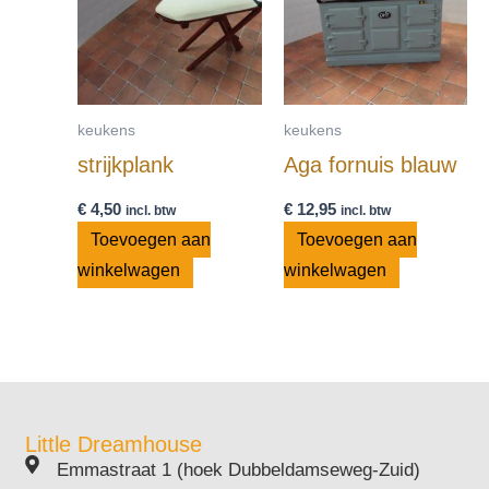
keukens
keukens
strijkplank
Aga fornuis blauw
€
4,50
€
12,95
incl. btw
incl. btw
Toevoegen aan
Toevoegen aan
winkelwagen
winkelwagen
Little Dreamhouse
Emmastraat 1 (hoek Dubbeldamseweg-Zuid)