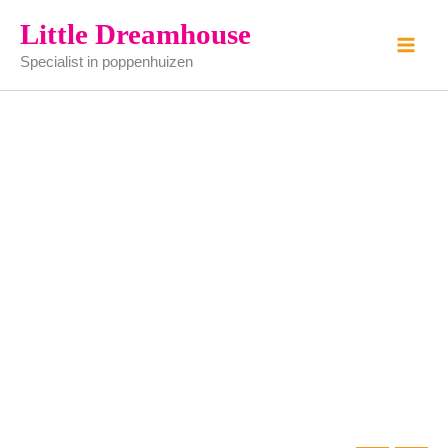
keukenaanrecht
Ga
Little Dreamhouse
wit
naar
aantal
Specialist in poppenhuizen
de
inhoud