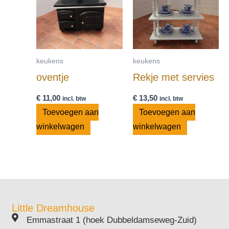
keukens
keukens
oventje
Rekje met servies
€
11,00
€
13,50
incl. btw
incl. btw
Toevoegen aan
Toevoegen aan
winkelwagen
winkelwagen
Little Dreamhouse
Emmastraat 1 (hoek Dubbeldamseweg-Zuid)