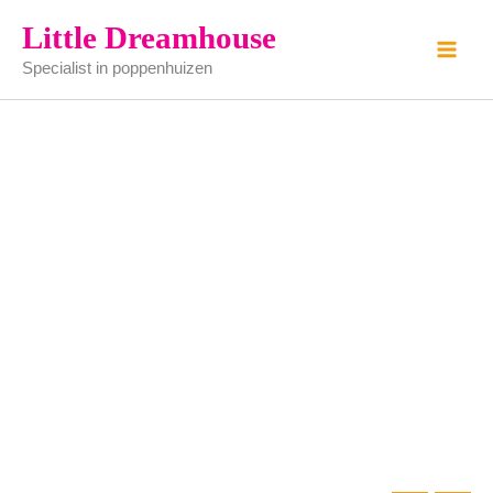
keukenblok
Ga
Little Dreamhouse
blank
naar
aantal
Specialist in poppenhuizen
de
inhoud