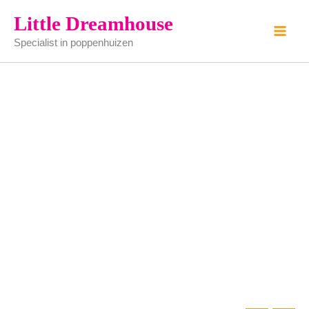
keukenaanrecht
Ga
Little Dreamhouse
bruin
naar
aantal
Specialist in poppenhuizen
de
inhoud