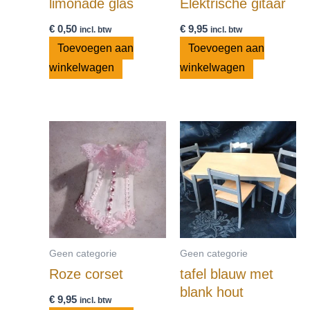
limonade glas
Elektrische gitaar
€
0,50
€
9,95
incl. btw
incl. btw
Toevoegen aan
Toevoegen aan
winkelwagen
winkelwagen
Geen categorie
Geen categorie
Roze corset
tafel blauw met
blank hout
€
9,95
incl. btw