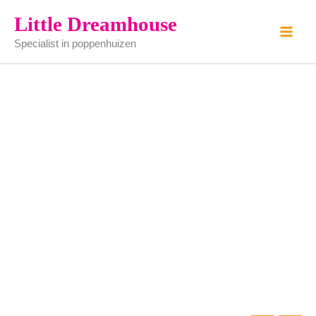
kerst
Ga
Little Dreamhouse
tafel
naar
aantal
Specialist in poppenhuizen
de
inhoud