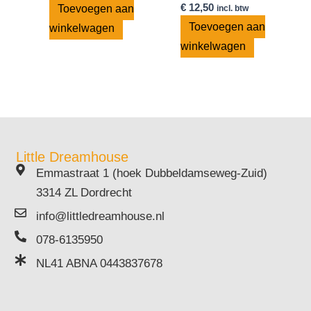
€
12,50
Toevoegen aan
incl. btw
Toevoegen aan
winkelwagen
winkelwagen
Little Dreamhouse
Emmastraat 1 (hoek Dubbeldamseweg-Zuid)
3314 ZL Dordrecht
info@littledreamhouse.nl
078-6135950
NL41 ABNA 0443837678