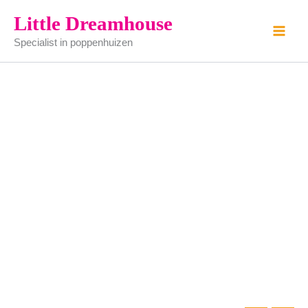
melk
Ga
Little Dreamhouse
bus
naar
aantal
Specialist in poppenhuizen
de
inhoud