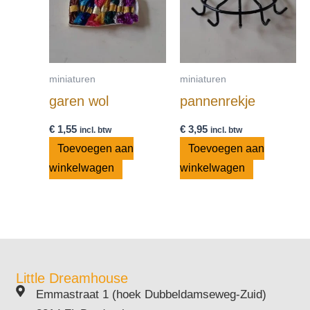
miniaturen
miniaturen
garen wol
pannenrekje
€
1,55
€
3,95
incl. btw
incl. btw
Toevoegen aan
Toevoegen aan
winkelwagen
winkelwagen
Little Dreamhouse
Emmastraat 1 (hoek Dubbeldamseweg-Zuid)