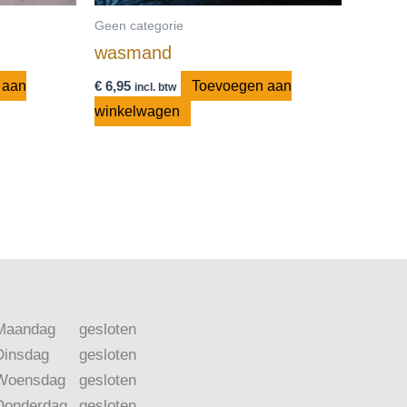
Geen categorie
wasmand
 aan
€
6,95
Toevoegen aan
incl. btw
winkelwagen
Maandag
gesloten
Dinsdag
gesloten
Woensdag
gesloten
Donderdag
gesloten