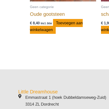
Geen categorie
Geen
Oude gootsteen
sch
€
8,40
Toevoegen aan
€
1,9
incl. btw
winkelwagen
win
Little Dreamhouse
Emmastraat 1 (hoek Dubbeldamseweg-Zuid)
3314 ZL Dordrecht