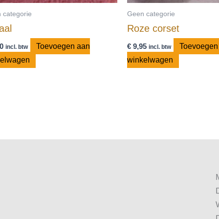
 categorie
Geen categorie
aal
Roze corset
0
Toevoegen aan
€
9,95
Toevoegen
incl. btw
incl. btw
kelwagen
winkelwagen