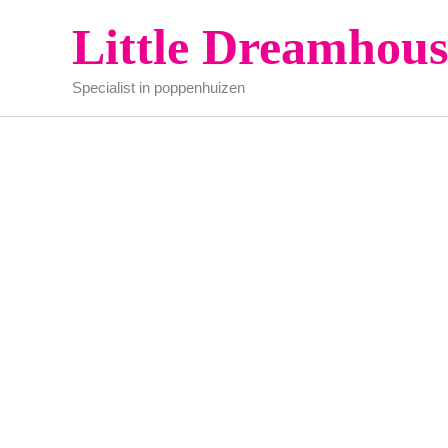
Ga
Little Dreamhous
naar
de
Specialist in poppenhuizen
inhoud