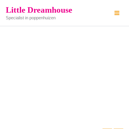
kerst
Ga
Little Dreamhouse
stukje
naar
aantal
Specialist in poppenhuizen
de
inhoud