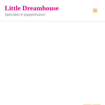
bloem
Ga
Little Dreamhouse
pot
naar
bloem
Specialist in poppenhuizen
de
rood
aantal
inhoud