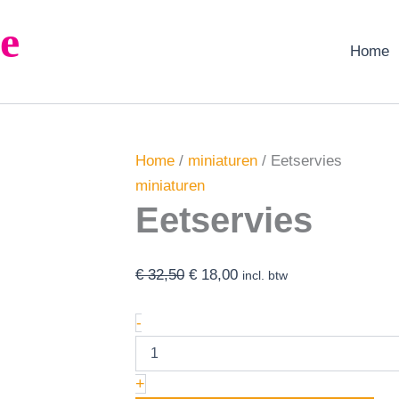
Eetservies
Oorspronkelijke
Huidige
e
aantal
prijs
prijs
Home
was:
is:
€ 32,50.
€ 18,00.
Home
/
miniaturen
/ Eetservies
miniaturen
Eetservies
€
32,50
€
18,00
incl. btw
-
+