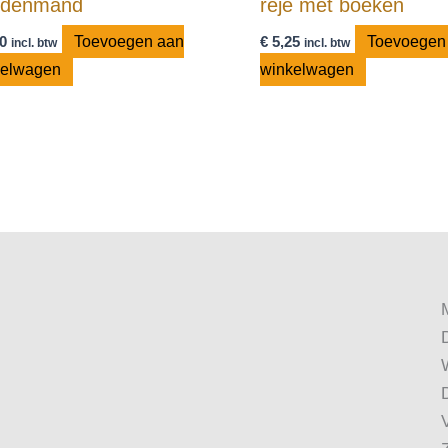
ndenmand
reje met boeken
0
Toevoegen aan
€
5,25
Toevoegen
incl. btw
incl. btw
kelwagen
winkelwagen