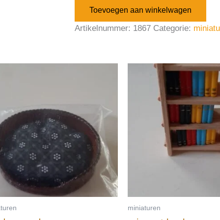
Toevoegen aan winkelwagen
Artikelnummer:
1867
Categorie:
miniat
aturen
miniaturen