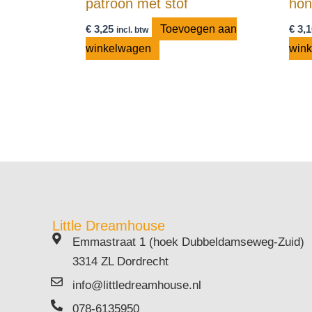
patroon met stof
ho
€
3,25
Toevoegen aan
€
3,1
incl. btw
winkelwagen
win
Little Dreamhouse
Emmastraat 1 (hoek Dubbeldamseweg-Zuid)
3314 ZL Dordrecht
info@littledreamhouse.nl
078-6135950