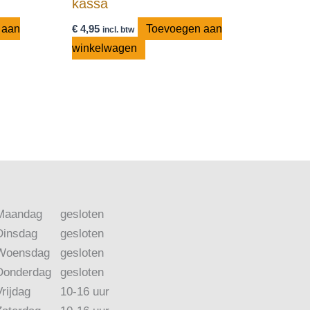
kassa
 aan
€
4,95
Toevoegen aan
incl. btw
winkelwagen
Maandag
gesloten
Dinsdag
gesloten
Woensdag
gesloten
Donderdag
gesloten
Vrijdag
10-16 uur