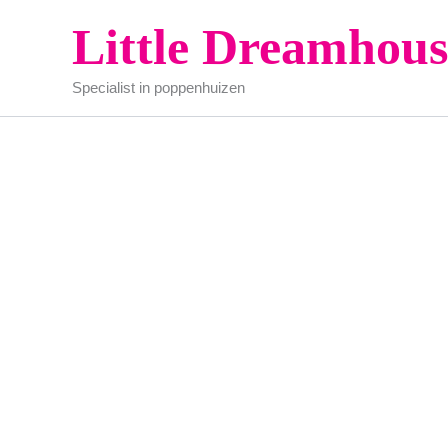
Ga
Little Dreamhous
Actie!
naar
de
Specialist in poppenhuizen
inhoud