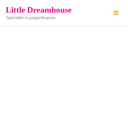
Eetkamerstoelen
Ga
Little Dreamhouse
(per
naar
4
Specialist in poppenhuizen
de
verkocht)
aantal
inhoud