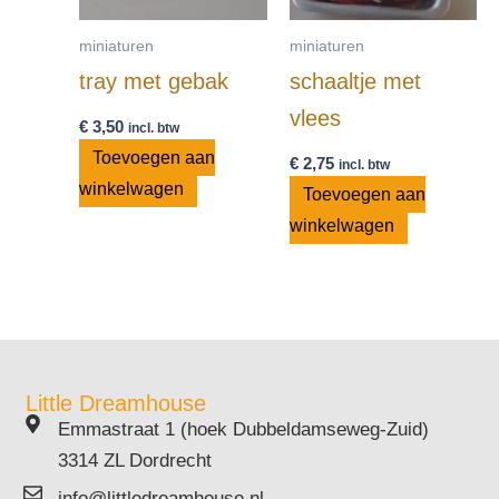
miniaturen
miniaturen
tray met gebak
schaaltje met
vlees
€
3,50
incl. btw
Toevoegen aan
€
2,75
incl. btw
winkelwagen
Toevoegen aan
winkelwagen
Little Dreamhouse
Emmastraat 1 (hoek Dubbeldamseweg-Zuid)
3314 ZL Dordrecht
info@littledreamhouse.nl