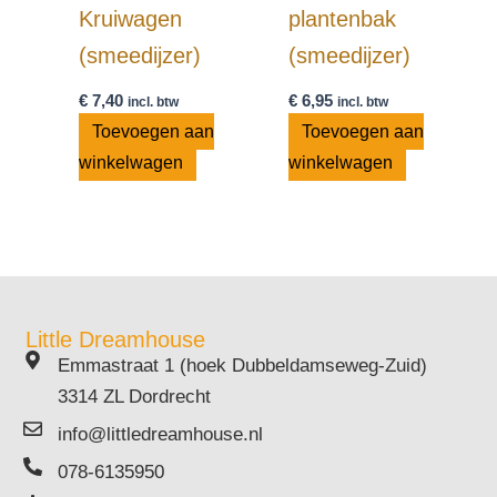
Kruiwagen
plantenbak
(smeedijzer)
(smeedijzer)
€
7,40
€
6,95
incl. btw
incl. btw
Toevoegen aan
Toevoegen aan
winkelwagen
winkelwagen
Little Dreamhouse
Emmastraat 1 (hoek Dubbeldamseweg-Zuid)
3314 ZL Dordrecht
info@littledreamhouse.nl
078-6135950