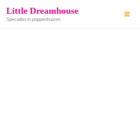
Eettafel
Ga
Little Dreamhouse
set
naar
(smeedijzer)
Specialist in poppenhuizen
de
aantal
inhoud