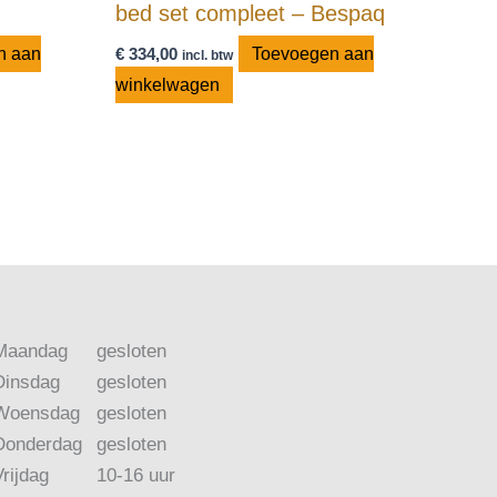
bed set compleet – Bespaq
n aan
€
334,00
Toevoegen aan
incl. btw
winkelwagen
Maandag
gesloten
Dinsdag
gesloten
Woensdag
gesloten
Donderdag
gesloten
Vrijdag
10-16 uur