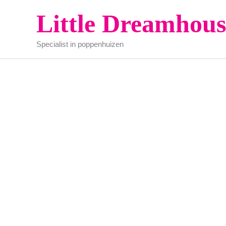
Ga
Little Dreamhous
naar
de
Specialist in poppenhuizen
inhoud