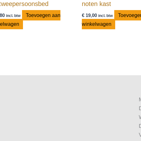
 tweepersoonsbed
noten kast
80
Toevoegen aan
€
19,00
Toevoege
incl. btw
incl. btw
kelwagen
winkelwagen