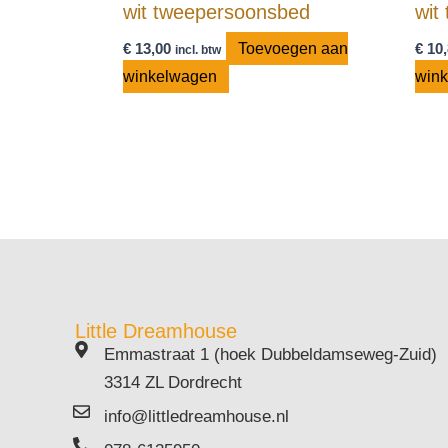
wit tweepersoonsbed
wit
€
13,00
Toevoegen aan
€
10,
incl. btw
winkelwagen
win
Little Dreamhouse
Emmastraat 1 (hoek Dubbeldamseweg-Zuid)
3314 ZL Dordrecht
info@littledreamhouse.nl