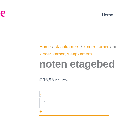
noten
e
etagebed
aantal
Home
Home
/
slaapkamers
/
kinder kamer
/ n
kinder kamer
,
slaapkamers
noten etagebed
€
16,95
incl. btw
-
+