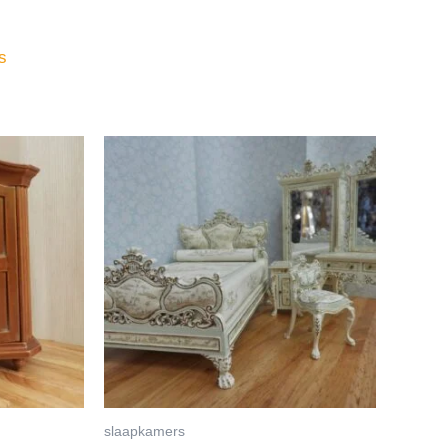
s
slaapkamers