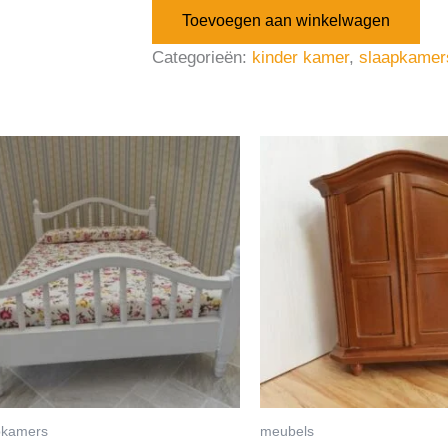
Toevoegen aan winkelwagen
Categorieën:
kinder kamer
,
slaapkamer
pkamers
meubels