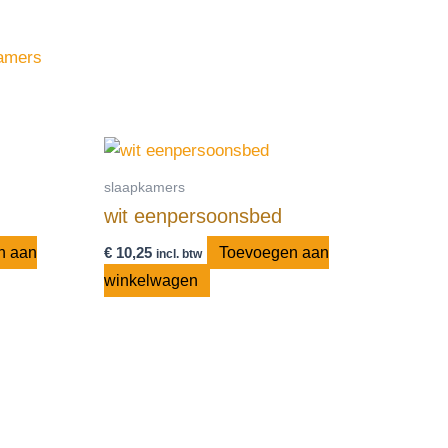
amers
slaapkamers
wit eenpersoonsbed
n aan
€
10,25
Toevoegen aan
incl. btw
winkelwagen