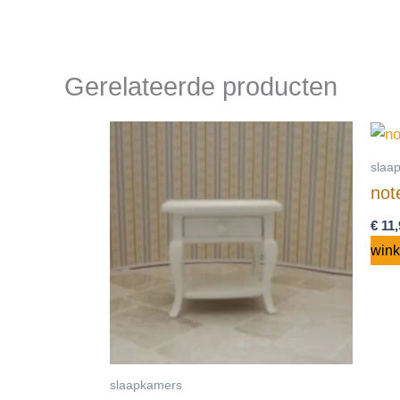
Gerelateerde producten
slaa
not
€
11,
win
slaapkamers