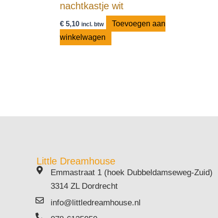
nachtkastje wit
€
5,10
Toevoegen aan
incl. btw
winkelwagen
Little Dreamhouse
Emmastraat 1 (hoek Dubbeldamseweg-Zuid)
3314 ZL Dordrecht
info@littledreamhouse.nl