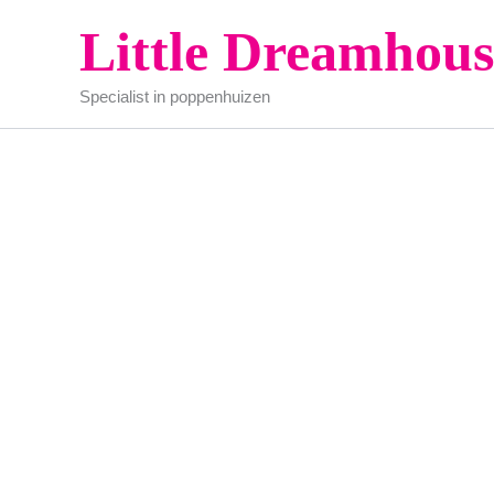
Ga
Little Dreamhous
naar
de
Specialist in poppenhuizen
inhoud