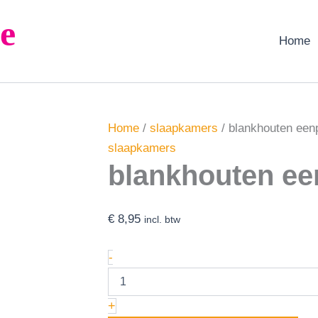
blankhouten
e
eenpersoonsbed
aantal
Home
Home
/
slaapkamers
/ blankhouten ee
slaapkamers
blankhouten e
€
8,95
incl. btw
-
+