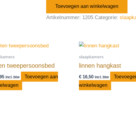
Toevoegen aan winkelwagen
Artikelnummer:
1205
Categorie:
slaapk
pkamers
slaapkamers
en tweepersoonsbed
linnen hangkast
95
Toevoegen aan
€
16,50
Toevoege
incl. btw
incl. btw
kelwagen
winkelwagen