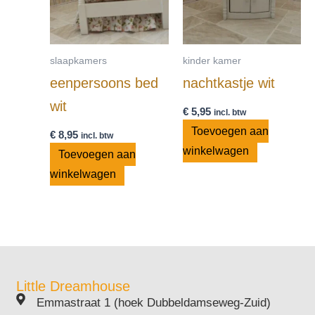
slaapkamers
kinder kamer
eenpersoons bed
nachtkastje wit
wit
€
5,95
incl. btw
Toevoegen aan
€
8,95
incl. btw
winkelwagen
Toevoegen aan
winkelwagen
Little Dreamhouse
Emmastraat 1 (hoek Dubbeldamseweg-Zuid)