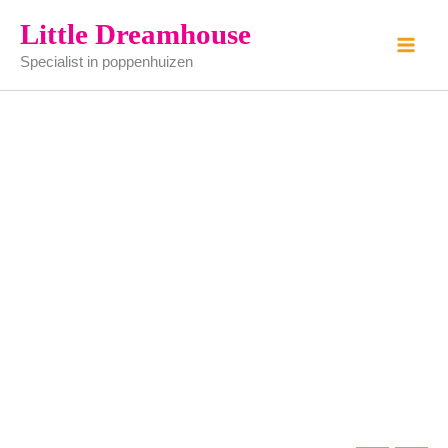
pas
Ga
Little Dreamhouse
spiegel
naar
wit
Specialist in poppenhuizen
de
aantal
inhoud